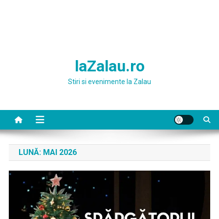
laZalau.ro
Stiri si evenimente la Zalau
LUNĂ:
MAI 2026