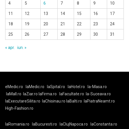
4
5
6
7
8
9
10
11
12
13
14
15
16
17
18
19
20
21
22
23
24
25
26
27
28
29
30
31
« apr.
iun. »
eMedic.ro
laMedic.ro
laSpital.ro
laHotel.ro
la-Masa.ro
laMall.ro
laZiar.ro
laFirma.ro
laFacultate.ro
la-Suceava.ro
laExecutareSilita.ro
laChisinau.ro
laBalti.ro
laPiatraNeamt.ro
High-Fashion.ro
laRomania.ro
laBucuresti.ro
laClujNapoca.ro
laConstanta.ro