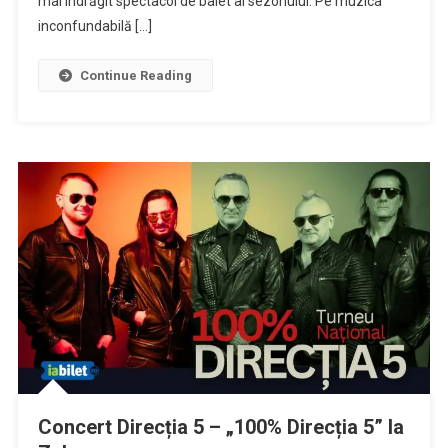
mai îndrăgit spectacol de balet al sezonului. Pe muzica
inconfundabilă […]
Continue Reading
Concert Direcția 5 – „100% Direcția 5” la