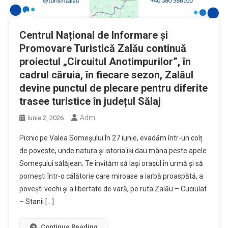
Centrul Național de Informare și
Promovare Turistică Zalău continuă
proiectul „Circuitul Anotimpurilor”, în
cadrul căruia, în fiecare sezon, Zalăul
devine punctul de plecare pentru diferite
trasee turistice în județul Sălaj
Adm
Iunie 2, 2026
Picnic pe Valea Someșului În 27 iunie, evadăm într-un colț
de poveste, unde natura și istoria își dau mâna peste apele
Someșului sălăjean. Te invităm să lași orașul în urmă și să
pornești într-o călătorie care miroase a iarbă proaspătă, a
povești vechi și a libertate de vară, pe ruta Zalău – Cuciulat
– Stanii […]
Continue Reading