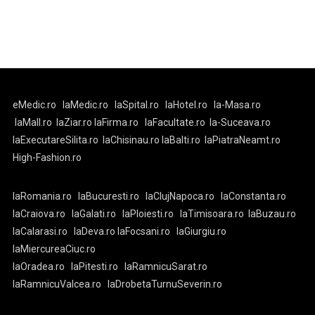
eMedic.ro
laMedic.ro
laSpital.ro
laHotel.ro
la-Masa.ro
laMall.ro
laZiar.ro
laFirma.ro
laFacultate.ro
la-Suceava.ro
laExecutareSilita.ro
laChisinau.ro
laBalti.ro
laPiatraNeamt.ro
High-Fashion.ro
laRomania.ro
laBucuresti.ro
laClujNapoca.ro
laConstanta.ro
laCraiova.ro
laGalati.ro
laPloiesti.ro
laTimisoara.ro
laBuzau.ro
laCalarasi.ro
laDeva.ro
laFocsani.ro
laGiurgiu.ro
laMiercureaCiuc.ro
laOradea.ro
laPitesti.ro
laRamnicuSarat.ro
laRamnicuValcea.ro
laDrobetaTurnuSeverin.ro