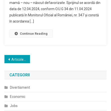
mamă – nou – născut defavorizate. Sprijinul se acordă din
data de 12.04.2024, conform O.U.G 34 din 11.04.2024
publicată în Monitorul Oficial al României, nr. 347 și constă
în acordarea […]
Continue Reading
Navigare
Articole mai vechi
în
CATEGORII
articole
Divertisment
Economic
Jobs