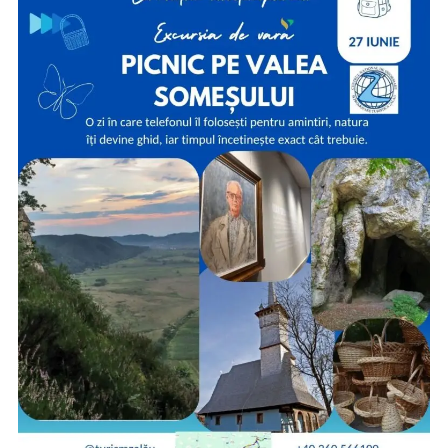
Spectacolul Spărgătorul de nuci la Zalau
Concert Direcția 5 – „100% Direcția 5” la Zalau
Cresa„VOINICEL” Zalău angajeaza Administrator patrimoniu,
Muncitor, Îngrijitoare în educația timpurie
Anvelope de vară vs. anvelope de iarnă vs. anvelope all-season:
când și de ce să le folosești
Centrul Național de Informare și Promovare Turistică Zalău
continuă proiectul „Circuitul Anotimpurilor”, în cadrul căruia, în
fiecare sezon, Zalăul devine punctul de plecare pentru diferite
trasee turistice în județul Sălaj