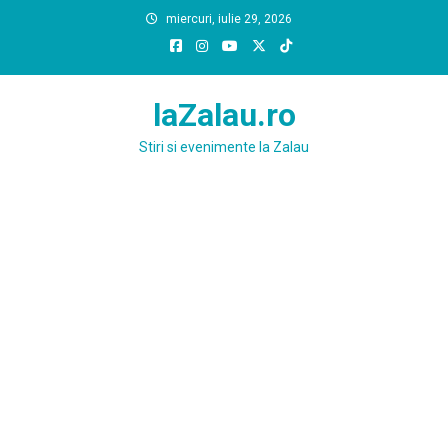
Skip
miercuri, iulie 29, 2026
to
content
laZalau.ro
Stiri si evenimente la Zalau