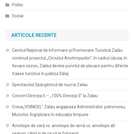
Politic
Social
ARTICOLE RECENTE
Centrul Național de Informare și Promovare Turistică Zalău
continuă proiectul „Circuitul Anotimpurilor”, în cadrul căruia, în
fiecare sezon, Zalăul devine punctul de plecare pentru diferite
trasee turistice în județul Sălaj
Spectacolul Spărgătorul de nuci la Zalau
Concert Direcția 5 – „100% Direcția 5” la Zalau
Cresa„VOINICEL” Zalău angajeaza Administrator patrimoniu,
Muncitor, Îngrijitoare în educația timpurie
Anvelope de vară vs. anvelope de iarnă vs. anvelope all-
season: când și de ce să le folosești