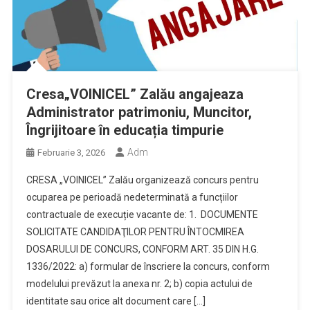
Cresa„VOINICEL” Zalău angajeaza
Administrator patrimoniu, Muncitor,
Îngrijitoare în educația timpurie
Adm
Februarie 3, 2026
CRESA „VOINICEL” Zalău organizează concurs pentru
ocuparea pe perioadă nedeterminată a funcțiilor
contractuale de execuție vacante de: 1. DOCUMENTE
SOLICITATE CANDIDAŢILOR PENTRU ÎNTOCMIREA
DOSARULUI DE CONCURS, CONFORM ART. 35 DIN H.G.
1336/2022: a) formular de înscriere la concurs, conform
modelului prevăzut la anexa nr. 2; b) copia actului de
identitate sau orice alt document care […]