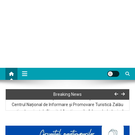
Anvelope de vară vs. anvelope de iarnă vs. anvelope all-season:
Breaking News
când și de ce să le folosești
Centrul Național de Informare și Promovare Turistică Zalău
continuă proiectul „Circuitul Anotimpurilor”, în cadrul căruia, în
fiecare sezon, Zalăul devine punctul de plecare pentru diferite
trasee turistice în județul Sălaj