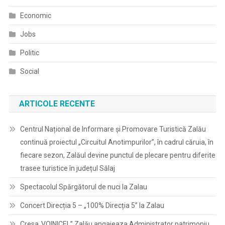
Economic
Jobs
Politic
Social
ARTICOLE RECENTE
Centrul Național de Informare și Promovare Turistică Zalău
continuă proiectul „Circuitul Anotimpurilor”, în cadrul căruia, în
fiecare sezon, Zalăul devine punctul de plecare pentru diferite
trasee turistice în județul Sălaj
Spectacolul Spărgătorul de nuci la Zalau
Concert Direcția 5 – „100% Direcția 5” la Zalau
Cresa„VOINICEL” Zalău angajeaza Administrator patrimoniu,