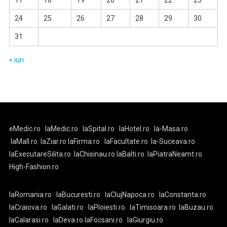
17
18
19
20
21
22
23
24
25
26
27
28
29
30
31
« iun.
eMedic.ro
laMedic.ro
laSpital.ro
laHotel.ro
la-Masa.ro
laMall.ro
laZiar.ro
laFirma.ro
laFacultate.ro
la-Suceava.ro
laExecutareSilita.ro
laChisinau.ro
laBalti.ro
laPiatraNeamt.ro
High-Fashion.ro
laRomania.ro
laBucuresti.ro
laClujNapoca.ro
laConstanta.ro
laCraiova.ro
laGalati.ro
laPloiesti.ro
laTimisoara.ro
laBuzau.ro
laCalarasi.ro
laDeva.ro
laFocsani.ro
laGiurgiu.ro