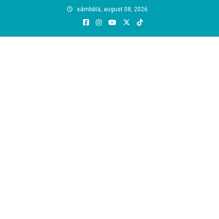
Skip
sâmbătă, august 08, 2026
to
content