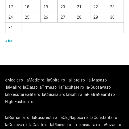
17
18
19
20
21
22
23
24
25
26
27
28
29
30
31
« iun.
eMedic.ro
laMedic.ro
laSpital.ro
laHotel.ro
la-Masa.ro
laMall.ro
laZiar.ro
laFirma.ro
laFacultate.ro
la-Suceava.ro
laExecutareSilita.ro
laChisinau.ro
laBalti.ro
laPiatraNeamt.ro
High-Fashion.ro
laRomania.ro
laBucuresti.ro
laClujNapoca.ro
laConstanta.ro
laCraiova.ro
laGalati.ro
laPloiesti.ro
laTimisoara.ro
laBuzau.ro