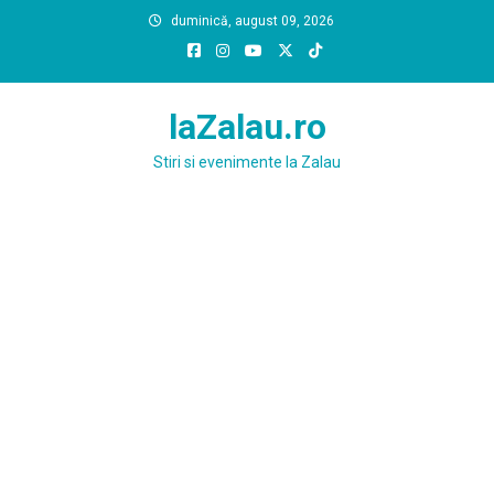
Skip
duminică, august 09, 2026
to
content
laZalau.ro
Stiri si evenimente la Zalau