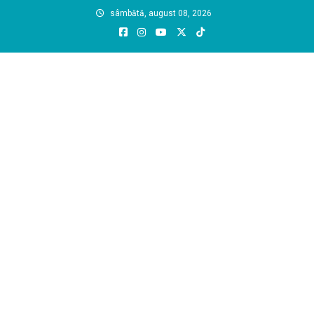
Skip
sâmbătă, august 08, 2026
to
content