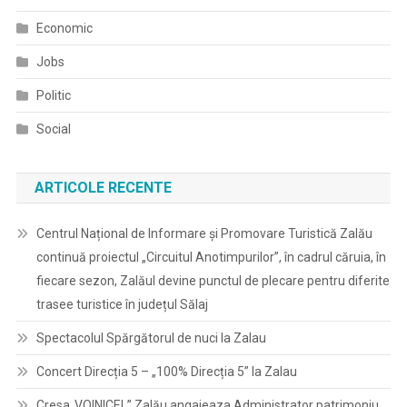
Economic
Jobs
Politic
Social
ARTICOLE RECENTE
Centrul Național de Informare și Promovare Turistică Zalău
continuă proiectul „Circuitul Anotimpurilor”, în cadrul căruia, în
fiecare sezon, Zalăul devine punctul de plecare pentru diferite
trasee turistice în județul Sălaj
Spectacolul Spărgătorul de nuci la Zalau
Concert Direcția 5 – „100% Direcția 5” la Zalau
Cresa„VOINICEL” Zalău angajeaza Administrator patrimoniu,