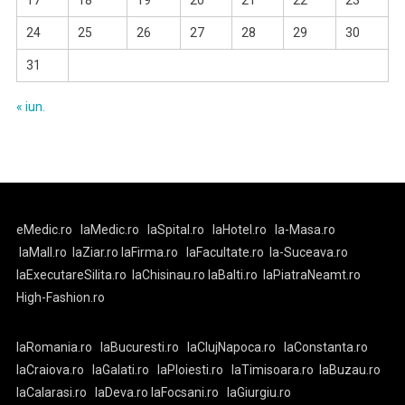
17
18
19
20
21
22
23
24
25
26
27
28
29
30
31
« iun.
eMedic.ro
laMedic.ro
laSpital.ro
laHotel.ro
la-Masa.ro
laMall.ro
laZiar.ro
laFirma.ro
laFacultate.ro
la-Suceava.ro
laExecutareSilita.ro
laChisinau.ro
laBalti.ro
laPiatraNeamt.ro
High-Fashion.ro
laRomania.ro
laBucuresti.ro
laClujNapoca.ro
laConstanta.ro
laCraiova.ro
laGalati.ro
laPloiesti.ro
laTimisoara.ro
laBuzau.ro
laCalarasi.ro
laDeva.ro
laFocsani.ro
laGiurgiu.ro