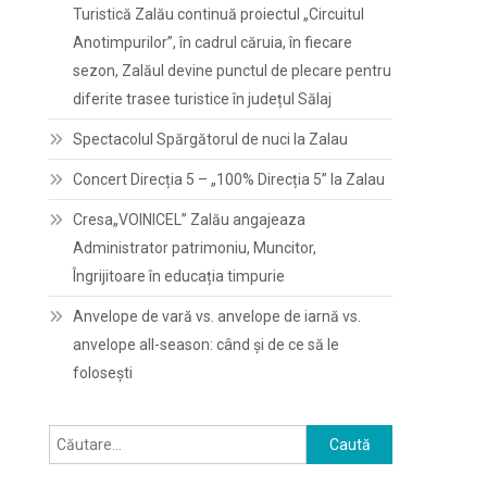
Turistică Zalău continuă proiectul „Circuitul
Anotimpurilor”, în cadrul căruia, în fiecare
sezon, Zalăul devine punctul de plecare pentru
diferite trasee turistice în județul Sălaj
Spectacolul Spărgătorul de nuci la Zalau
Concert Direcția 5 – „100% Direcția 5” la Zalau
Cresa„VOINICEL” Zalău angajeaza
Administrator patrimoniu, Muncitor,
Îngrijitoare în educația timpurie
Anvelope de vară vs. anvelope de iarnă vs.
anvelope all-season: când și de ce să le
folosești
Caută
după: