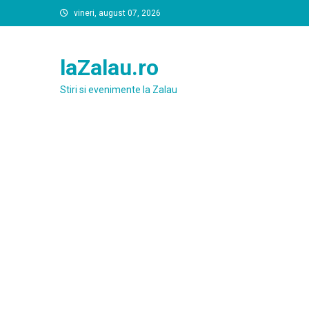
Skip
vineri, august 07, 2026
to
content
laZalau.ro
Stiri si evenimente la Zalau