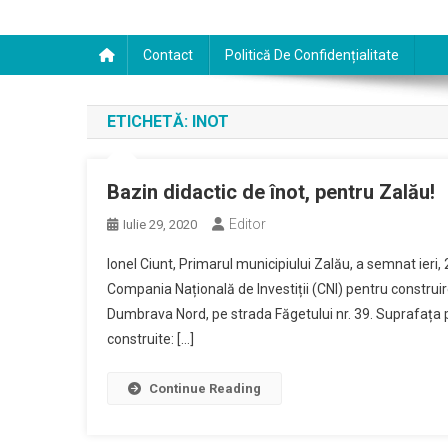
Contact
Politică De Confidențialitate
ETICHETĂ:
INOT
Bazin didactic de înot, pentru Zalău!
Editor
Iulie 29, 2020
Ionel Ciunt, Primarul municipiului Zalău, a semnat ieri
Compania Națională de Investiții (CNI) pentru construirea
Dumbrava Nord, pe strada Făgetului nr. 39. Suprafața pu
construite: […]
Continue Reading