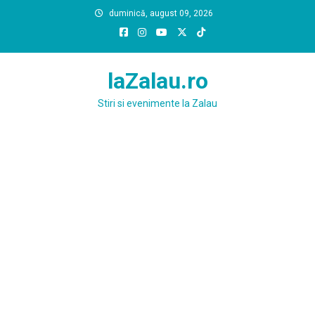
Skip
duminică, august 09, 2026
to
content
laZalau.ro
Stiri si evenimente la Zalau