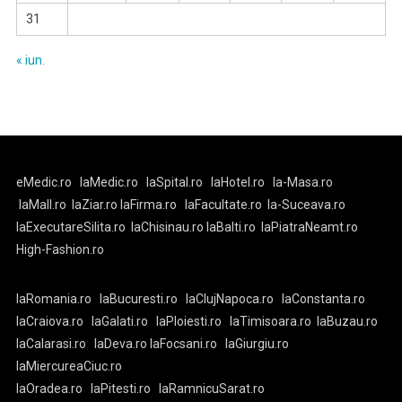
31
« iun.
eMedic.ro
laMedic.ro
laSpital.ro
laHotel.ro
la-Masa.ro
laMall.ro
laZiar.ro
laFirma.ro
laFacultate.ro
la-Suceava.ro
laExecutareSilita.ro
laChisinau.ro
laBalti.ro
laPiatraNeamt.ro
High-Fashion.ro
laRomania.ro
laBucuresti.ro
laClujNapoca.ro
laConstanta.ro
laCraiova.ro
laGalati.ro
laPloiesti.ro
laTimisoara.ro
laBuzau.ro
laCalarasi.ro
laDeva.ro
laFocsani.ro
laGiurgiu.ro
laMiercureaCiuc.ro
laOradea.ro
laPitesti.ro
laRamnicuSarat.ro