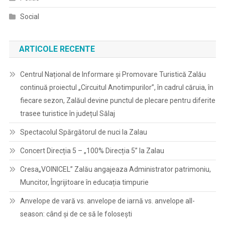
Social
ARTICOLE RECENTE
Centrul Național de Informare și Promovare Turistică Zalău
continuă proiectul „Circuitul Anotimpurilor”, în cadrul căruia, în
fiecare sezon, Zalăul devine punctul de plecare pentru diferite
trasee turistice în județul Sălaj
Spectacolul Spărgătorul de nuci la Zalau
Concert Direcția 5 – „100% Direcția 5” la Zalau
Cresa„VOINICEL” Zalău angajeaza Administrator patrimoniu,
Muncitor, Îngrijitoare în educația timpurie
Anvelope de vară vs. anvelope de iarnă vs. anvelope all-
season: când și de ce să le folosești