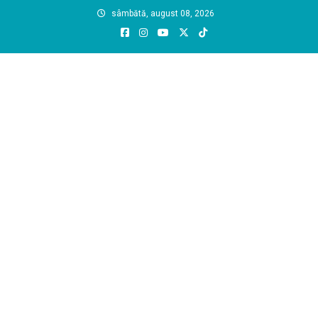
Skip
sâmbătă, august 08, 2026
to
content