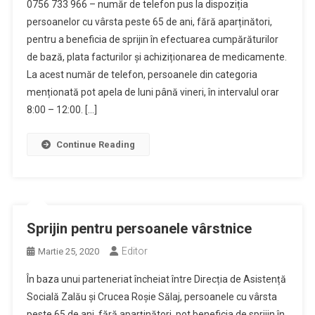
0756 733 966 – număr de telefon pus la dispoziția
persoanelor cu vârsta peste 65 de ani, fără aparținători,
pentru a beneficia de sprijin în efectuarea cumpărăturilor
de bază, plata facturilor și achiziționarea de medicamente.
La acest număr de telefon, persoanele din categoria
menționată pot apela de luni până vineri, în intervalul orar
8:00 – 12:00. […]
Continue Reading
Sprijin pentru persoanele vârstnice
Editor
Martie 25, 2020
În baza unui parteneriat încheiat între Direcția de Asistență
Socială Zalău și Crucea Roșie Sălaj, persoanele cu vârsta
peste 65 de ani, fără aparținători, pot beneficia de sprijin în