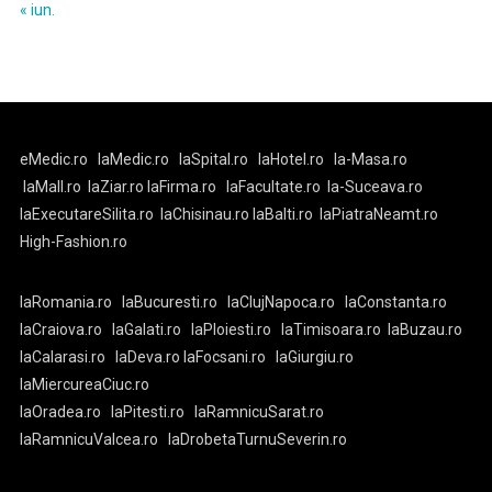
« iun.
eMedic.ro
laMedic.ro
laSpital.ro
laHotel.ro
la-Masa.ro
laMall.ro
laZiar.ro
laFirma.ro
laFacultate.ro
la-Suceava.ro
laExecutareSilita.ro
laChisinau.ro
laBalti.ro
laPiatraNeamt.ro
High-Fashion.ro
laRomania.ro
laBucuresti.ro
laClujNapoca.ro
laConstanta.ro
laCraiova.ro
laGalati.ro
laPloiesti.ro
laTimisoara.ro
laBuzau.ro
laCalarasi.ro
laDeva.ro
laFocsani.ro
laGiurgiu.ro
laMiercureaCiuc.ro
laOradea.ro
laPitesti.ro
laRamnicuSarat.ro
laRamnicuValcea.ro
laDrobetaTurnuSeverin.ro