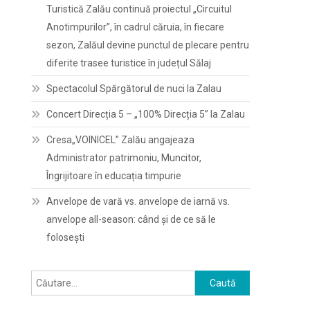
Turistică Zalău continuă proiectul „Circuitul
Anotimpurilor”, în cadrul căruia, în fiecare
sezon, Zalăul devine punctul de plecare pentru
diferite trasee turistice în județul Sălaj
Spectacolul Spărgătorul de nuci la Zalau
Concert Direcția 5 – „100% Direcția 5” la Zalau
Cresa„VOINICEL” Zalău angajeaza
Administrator patrimoniu, Muncitor,
Îngrijitoare în educația timpurie
Anvelope de vară vs. anvelope de iarnă vs.
anvelope all-season: când și de ce să le
folosești
Caută
după: