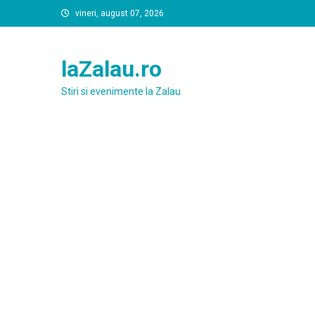
Skip
vineri, august 07, 2026
to
content
laZalau.ro
Stiri si evenimente la Zalau