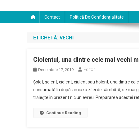
Contact
Politică De Confidențialitate
ETICHETĂ:
VECHI
Ciolentul, una dintre cele mai vechi m
Editor
Decembrie 17, 2019
Șolet, șolent, ciolent, ciulent sau holent, una dintre ce
consumată în după-amiaza zilei de sâmbătă, se mai găteș
trăiește în prezent niciun evreu. Prepararea acestei r
Continue Reading