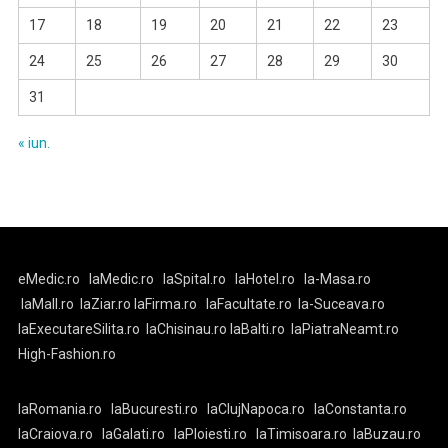
17
18
19
20
21
22
23
24
25
26
27
28
29
30
31
« iun.
eMedic.ro
laMedic.ro
laSpital.ro
laHotel.ro
la-Masa.ro
laMall.ro
laZiar.ro
laFirma.ro
laFacultate.ro
la-Suceava.ro
laExecutareSilita.ro
laChisinau.ro
laBalti.ro
laPiatraNeamt.ro
High-Fashion.ro
laRomania.ro
laBucuresti.ro
laClujNapoca.ro
laConstanta.ro
laCraiova.ro
laGalati.ro
laPloiesti.ro
laTimisoara.ro
laBuzau.ro