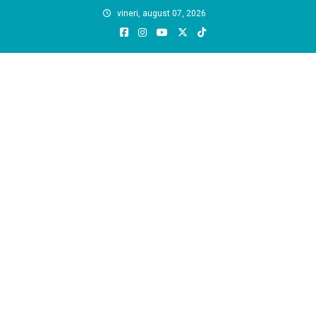
Skip
vineri, august 07, 2026
to
content