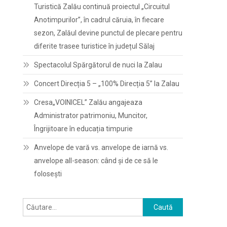
Turistică Zalău continuă proiectul „Circuitul
Anotimpurilor”, în cadrul căruia, în fiecare
sezon, Zalăul devine punctul de plecare pentru
diferite trasee turistice în județul Sălaj
Spectacolul Spărgătorul de nuci la Zalau
Concert Direcția 5 – „100% Direcția 5” la Zalau
Cresa„VOINICEL” Zalău angajeaza
Administrator patrimoniu, Muncitor,
Îngrijitoare în educația timpurie
Anvelope de vară vs. anvelope de iarnă vs.
anvelope all-season: când și de ce să le
folosești
Caută
după: