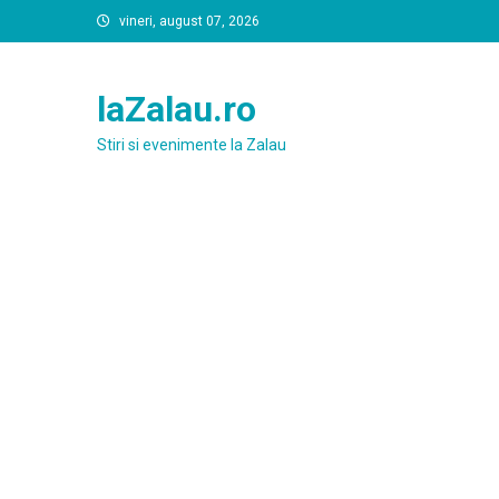
Skip
vineri, august 07, 2026
to
content
laZalau.ro
Stiri si evenimente la Zalau