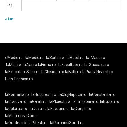
31
« iun.
eMedic.ro
laMedic.ro
laSpital.ro
laHotel.ro
la-Masa.ro
laMall.ro
laZiar.ro
laFirma.ro
laFacultate.ro
la-Suceava.ro
laExecutareSilita.ro
laChisinau.ro
laBalti.ro
laPiatraNeamt.ro
High-Fashion.ro
laRomania.ro
laBucuresti.ro
laClujNapoca.ro
laConstanta.ro
laCraiova.ro
laGalati.ro
laPloiesti.ro
laTimisoara.ro
laBuzau.ro
laCalarasi.ro
laDeva.ro
laFocsani.ro
laGiurgiu.ro
laMiercureaCiuc.ro
laOradea.ro
laPitesti.ro
laRamnicuSarat.ro