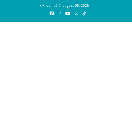
Skip
sâmbătă, august 08, 2026
to
content