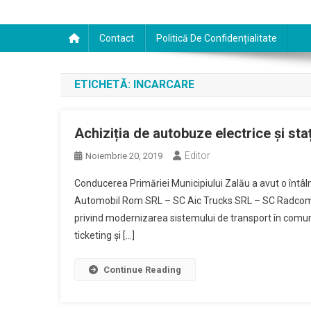
Contact
Politică De Confidențialitate
ETICHETĂ:
INCARCARE
Achiziția de autobuze electrice și staț
Editor
Noiembrie 20, 2019
Conducerea Primăriei Municipiului Zalău a avut o întâln
Automobil Rom SRL – SC Aic Trucks SRL – SC Radcom SRL, 
privind modernizarea sistemului de transport în comun, 
ticketing și […]
Continue Reading