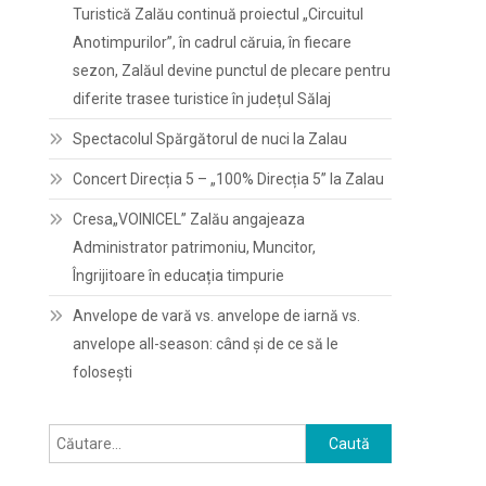
Turistică Zalău continuă proiectul „Circuitul
Anotimpurilor”, în cadrul căruia, în fiecare
sezon, Zalăul devine punctul de plecare pentru
diferite trasee turistice în județul Sălaj
Spectacolul Spărgătorul de nuci la Zalau
Concert Direcția 5 – „100% Direcția 5” la Zalau
Cresa„VOINICEL” Zalău angajeaza
Administrator patrimoniu, Muncitor,
Îngrijitoare în educația timpurie
Anvelope de vară vs. anvelope de iarnă vs.
anvelope all-season: când și de ce să le
folosești
Caută
după: