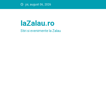
Skip
joi, august 06, 2026
to
content
laZalau.ro
Stiri si evenimente la Zalau