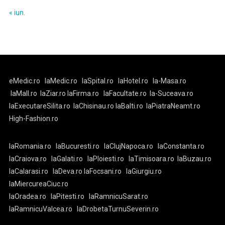
« iun.
eMedic.ro
laMedic.ro
laSpital.ro
laHotel.ro
la-Masa.ro
laMall.ro
laZiar.ro
laFirma.ro
laFacultate.ro
la-Suceava.ro
laExecutareSilita.ro
laChisinau.ro
laBalti.ro
laPiatraNeamt.ro
High-Fashion.ro
laRomania.ro
laBucuresti.ro
laClujNapoca.ro
laConstanta.ro
laCraiova.ro
laGalati.ro
laPloiesti.ro
laTimisoara.ro
laBuzau.ro
laCalarasi.ro
laDeva.ro
laFocsani.ro
laGiurgiu.ro
laMiercureaCiuc.ro
laOradea.ro
laPitesti.ro
laRamnicuSarat.ro
laRamnicuValcea.ro
laDrobetaTurnuSeverin.ro