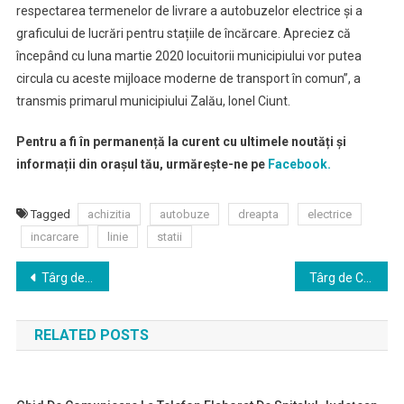
respectarea termenelor de livrare a autobuzelor electrice și a
graficului de lucrări pentru stațiile de încărcare. Apreciez că
începând cu luna martie 2020 locuitorii municipiului vor putea
circula cu aceste mijloace moderne de transport în comun”, a
transmis primarul municipiului Zalău, Ionel Ciunt.
Pentru a fi în permanență la curent cu ultimele noutăți și
informații din orașul tău, urmărește-ne pe
Facebook.
Tagged
achizitia
autobuze
dreapta
electrice
incarcare
linie
statii
Navigare
Târg de Crăciun
Târg de Crăciun 2019
în
RELATED POSTS
articole