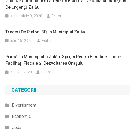
Ghid De Comunicare La Telefon Elaborat De Spitalul Judeţean
De Urgenţă Zalău
septembrie 9, 2020
Editor
Treceri De Pietoni 3D, În Municipiul Zalău
iulie 15, 2020
Editor
Primăria Municipiului Zalău: Sprijin Pentru Familiile Tinere,
Facilități Fiscale Și Dezvoltarea Orașului
mai 29, 2020
Editor
CATEGORII
Divertisment
Economic
Jobs