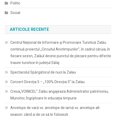
Politic
Social
ARTICOLE RECENTE
Centrul Național de Informare și Promovare Turistică Zalău
continuă proiectul „Circuitul Anotimpurilor”, în cadrul căruia, în
fiecare sezon, Zalăul devine punctul de plecare pentru diferite
trasee turistice în județul Sălaj
Spectacolul Spărgătorul de nuci la Zalau
Concert Direcția 5 – „100% Direcția 5” la Zalau
Cresa„VOINICEL” Zalău angajeaza Administrator patrimoniu,
Muncitor, Îngrijitoare în educația timpurie
Anvelope de vară vs. anvelope de iarnă vs. anvelope all-
season: când și de ce să le folosești