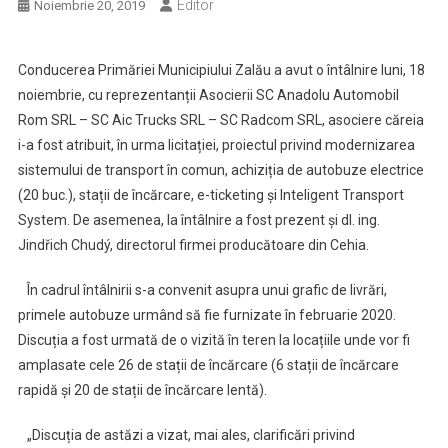
Editor
Noiembrie 20, 2019
Conducerea Primăriei Municipiului Zalău a avut o întâlnire luni, 18
noiembrie, cu reprezentanții Asocierii SC Anadolu Automobil
Rom SRL – SC Aic Trucks SRL – SC Radcom SRL, asociere căreia
i-a fost atribuit, în urma licitației, proiectul privind modernizarea
sistemului de transport în comun, achiziția de autobuze electrice
(20 buc.), stații de încărcare, e-ticketing și Inteligent Transport
System. De asemenea, la întâlnire a fost prezent și dl. ing.
Jindřich Chudý, directorul firmei producătoare din Cehia.
În cadrul întâlnirii s-a convenit asupra unui grafic de livrări,
primele autobuze urmând să fie furnizate în februarie 2020.
Discuția a fost urmată de o vizită în teren la locațiile unde vor fi
amplasate cele 26 de stații de încărcare (6 stații de încărcare
rapidă și 20 de stații de încărcare lentă).
„Discuția de astăzi a vizat, mai ales, clarificări privind