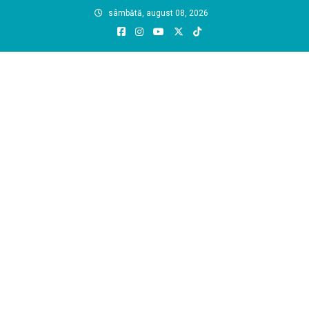
Skip
sâmbătă, august 08, 2026
to
content