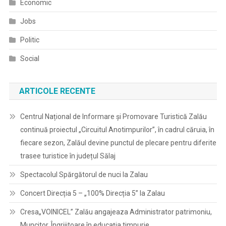
Economic
Jobs
Politic
Social
ARTICOLE RECENTE
Centrul Național de Informare și Promovare Turistică Zalău
continuă proiectul „Circuitul Anotimpurilor”, în cadrul căruia, în
fiecare sezon, Zalăul devine punctul de plecare pentru diferite
trasee turistice în județul Sălaj
Spectacolul Spărgătorul de nuci la Zalau
Concert Direcția 5 – „100% Direcția 5” la Zalau
Cresa„VOINICEL” Zalău angajeaza Administrator patrimoniu,
Muncitor, Îngrijitoare în educația timpurie