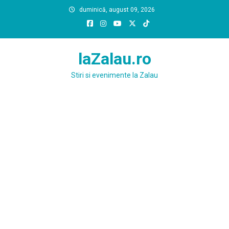
Skip
duminică, august 09, 2026
to
content
laZalau.ro
Stiri si evenimente la Zalau