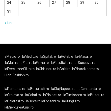
24
25
26
27
28
29
30
31
« iun.
eMedic.ro
laMedic.ro
laSpital.ro
laHotel.ro
la-Masa.ro
laMall.ro
laZiar.ro
laFirma.ro
laFacultate.ro
la-Suceava.ro
laExecutareSilita.ro
laChisinau.ro
laBalti.ro
laPiatraNeamt.ro
High-Fashion.ro
laRomania.ro
laBucuresti.ro
laClujNapoca.ro
laConstanta.ro
laCraiova.ro
laGalati.ro
laPloiesti.ro
laTimisoara.ro
laBuzau.ro
laCalarasi.ro
laDeva.ro
laFocsani.ro
laGiurgiu.ro
laMiercureaCiuc.ro