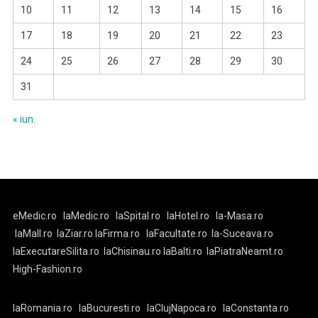
10
11
12
13
14
15
16
17
18
19
20
21
22
23
24
25
26
27
28
29
30
31
« iun.
eMedic.ro
laMedic.ro
laSpital.ro
laHotel.ro
la-Masa.ro
laMall.ro
laZiar.ro
laFirma.ro
laFacultate.ro
la-Suceava.ro
laExecutareSilita.ro
laChisinau.ro
laBalti.ro
laPiatraNeamt.ro
High-Fashion.ro
laRomania.ro
laBucuresti.ro
laClujNapoca.ro
laConstanta.ro