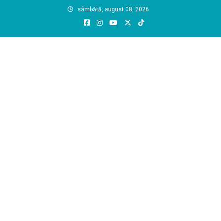
Skip
sâmbătă, august 08, 2026
to
content