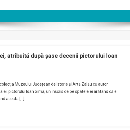
i, atribuită după şase decenii pictorului Ioan
n colecţia Muzeului Judeţean de Istorie şi Artă Zalău cu autor
ea ei, pictorului Ioan Sima, un înscris de pe spatele ei arătând că e
ând acesta […]