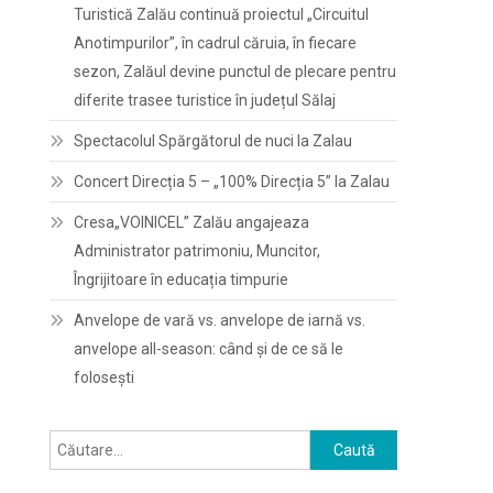
Turistică Zalău continuă proiectul „Circuitul
Anotimpurilor”, în cadrul căruia, în fiecare
sezon, Zalăul devine punctul de plecare pentru
diferite trasee turistice în județul Sălaj
Spectacolul Spărgătorul de nuci la Zalau
Concert Direcția 5 – „100% Direcția 5” la Zalau
Cresa„VOINICEL” Zalău angajeaza
Administrator patrimoniu, Muncitor,
Îngrijitoare în educația timpurie
Anvelope de vară vs. anvelope de iarnă vs.
anvelope all-season: când și de ce să le
folosești
Caută
după: