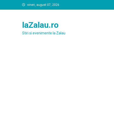
Skip
vineri, august 07, 2026
to
content
laZalau.ro
Stiri si evenimente la Zalau