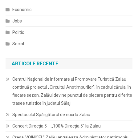
Economic
Jobs
Politic
Social
ARTICOLE RECENTE
Centrul Național de Informare și Promovare Turistică Zalău
continuă proiectul „Circuitul Anotimpurilor”, în cadrul căruia, în
fiecare sezon, Zalăul devine punctul de plecare pentru diferite
trasee turistice în județul Sălaj
Spectacolul Spărgătorul de nuci la Zalau
Concert Direcția 5 – „100% Direcția 5” la Zalau
Cresa„VOINICEL” Zalău angajeaza Administrator patrimoniu,