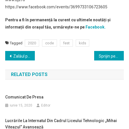
https://www.facebook.com/events/3699733106723605
Pentru a fi în permanență la curent cu ultimele noutăți și
informații din orașul tău, urmărește-ne pe
Facebook.
Tagged
2020
code
fest
kids
Navigare
Zalăul participă din nou la Ziua Internațională a Reciclării Deșeurilor Electrice!
Sprijin pentru persoanele vârstnice
în
RELATED POSTS
articole
Comunicat De Presa
iunie 15, 2020
Editor
Lucrările La Internatul Din Cadrul Liceului Tehnologic „Mihai
Viteazul” Avansează