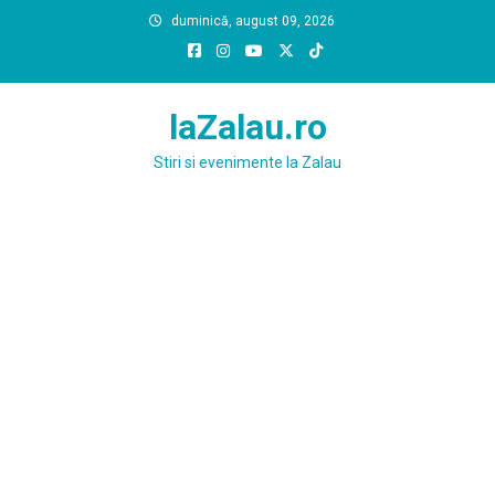
Skip
duminică, august 09, 2026
to
content
laZalau.ro
Stiri si evenimente la Zalau