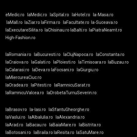
eMedic.ro
laMedic.ro
laSpital.ro
laHotel.ro
la-Masa.ro
laMall.ro
laZiar.ro
laFirma.ro
laFacultate.ro
la-Suceava.ro
laExecutareSilita.ro
laChisinau.ro
laBalti.ro
laPiatraNeamt.ro
High-Fashion.ro
laRomania.ro
laBucuresti.ro
laClujNapoca.ro
laConstanta.ro
laCraiova.ro
laGalati.ro
laPloiesti.ro
laTimisoara.ro
laBuzau.ro
laCalarasi.ro
laDeva.ro
laFocsani.ro
laGiurgiu.ro
laMiercureaCiuc.ro
laOradea.ro
laPitesti.ro
laRamnicuSarat.ro
laRamnicuValcea.ro
laDrobetaTurnuSeverin.ro
laBrasov.ro
la-Iasi.ro
laSfantuGheorghe.ro
laVaslui.ro
laAlbaIulia.ro
laAlexandria.ro
laArad.ro
laBacau.ro
laBaiaMare.ro
laBistrita.ro
laBotosani.ro
laBraila.ro
laResita.ro
laSatuMare.ro