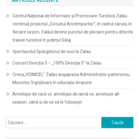
ARTICOLE RECENTE
Centrul Național de Informare și Promovare Turistică Zalău
continuă proiectul „Circuitul Anotimpurilor”, în cadrul căruia, în
fiecare sezon, Zalăul devine punctul de plecare pentru diferite
trasee turistice în județul Sălaj
Spectacolul Spărgătorul de nuci la Zalau
Concert Direcția 5 – „100% Direcția 5” la Zalau
Cresa„VOINICEL” Zalău angajeaza Administrator patrimoniu,
Muncitor, Îngrijitoare în educația timpurie
Anvelope de vară vs. anvelope de iarnă vs. anvelope all-
season: când și de ce să le folosești
Caută
după: