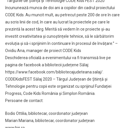
”Târgurile de Știință și Tehnologie CODE Kids FEST 2020
încununează munca de doi ani a copiilor din cadrul proiectului
CODE Kids. Au muncit mult, au petrecut peste 200 de ore în care
au scris linii de cod, în care au lucrat la proiectele pe care le
prezintă la acest târg. Merită să vedem în ce proiecte și-au
investit creativitatea și cunoștințele tehnice, să le sărbătorim
evoluția și să-i sprijinim în continuare în procesul de învățare.” –
Ovidiu Ana, manager de proiect CODE Kids
Deschiderea oficială a evenimentului va fi transmisă live pe
pagina de facebook a bibliotecii județene Sălaj:
https://www.facebook.com/bibliotecajudeteana.salaj/.
CODEKidsFEST Sălaj 2020 – Târgul Județean de Știință și
Tehnologie pentru copii este organizat cu sprijinul Fundației
Progress, Code Kids România şi Simplon România.
Persoane de contact:
Bodis Ottilia, bibliotecar, coordonator județean
Marian Mariana, bibliotecar, coordonator județean
www.bjs.ro