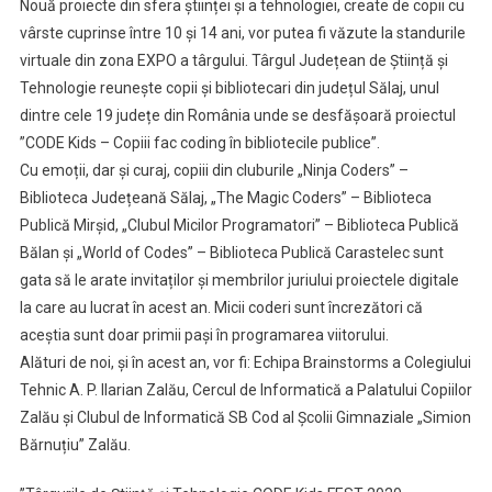
Nouă proiecte din sfera științei și a tehnologiei, create de copii cu
vârste cuprinse între 10 și 14 ani, vor putea fi văzute la standurile
virtuale din zona EXPO a târgului. Târgul Județean de Știință și
Tehnologie reunește copii și bibliotecari din județul Sălaj, unul
dintre cele 19 județe din România unde se desfășoară proiectul
”CODE Kids – Copiii fac coding în bibliotecile publice”.
Cu emoții, dar și curaj, copiii din cluburile „Ninja Coders” –
Biblioteca Județeană Sălaj, „The Magic Coders” – Biblioteca
Publică Mirșid, „Clubul Micilor Programatori” – Biblioteca Publică
Bălan și „World of Codes” – Biblioteca Publică Carastelec sunt
gata să le arate invitaților și membrilor juriului proiectele digitale
la care au lucrat în acest an. Micii coderi sunt încrezători că
aceștia sunt doar primii pași în programarea viitorului.
Alături de noi, și în acest an, vor fi: Echipa Brainstorms a Colegiului
Tehnic A. P. Ilarian Zalău, Cercul de Informatică a Palatului Copiilor
Zalău și Clubul de Informatică SB Cod al Școlii Gimnaziale „Simion
Bărnuțiu” Zalău.