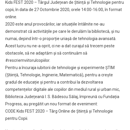
Kids FEST 2020 – Târgul Județean de Știință și Tehnologie pentru
copii, în data de 27 Octombrie 2020, orele 14:00-16:00, în format
online.
2020 este anul provocărilor, iar situațiile întâlnite ne-au
demonstrat că activitățile pe care le derulăm la bibliotecă, și nu
numai, depind într-o proporție uriașă de tehnologia avansată.
Acest lucru nu ne-a oprit, ci ne-a dat curajul să trecem peste
obstacole, să ne adaptăm și să continuăm să
#rescriemviitorulcopiilor.
Pentru a încuraja iubitorii de tehnologie și experimente ȘTIM
(Știință, Tehnologie, Inginerie, Matematică), pentru a crește
gradul de educație și pentru a contribui la dezvoltarea
competențelor digitale ale copiilor din mediul rural și urban mic,
Biblioteca Județeană I. S. Bădescu Sălaj, împreună cu Fundația
Progress, au pregătit un nou format de eveniment:
CODE Kids FEST 2020 – Târg Online de Știință și Tehnologie
pentru Copii.