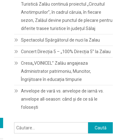
Turistică Zalău continuă proiectul „Circuitul
Anotimpurilor”, în cadrul căruia, în fiecare
sezon, Zalăul devine punctul de plecare pentru
diferite trasee turistice în județul Sălaj
Spectacolul Spărgătorul de nuci la Zalau
Concert Direcția 5 – „100% Direcția 5” la Zalau
Cresa„VOINICEL” Zalău angajeaza
Administrator patrimoniu, Muncitor,
Îngrijitoare în educația timpurie
Anvelope de vară vs. anvelope de iarnă vs.
anvelope all-season: când și de ce să le
folosești
Caută
după: