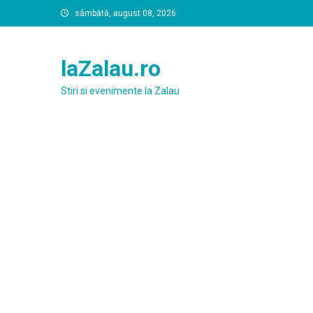
Skip
sâmbătă, august 08, 2026
to
content
laZalau.ro
Stiri si evenimente la Zalau