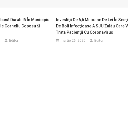
rbană Durabilă În Municipiul
Investiţii De 6,6 Milioane De Lei În Secţ
ile Corneliu Coposu Și
De Boli Infecţioase A SJU Zalău Care 
Trata Pacienţii Cu Coronavirus
0
Editor
martie 26, 2020
Editor