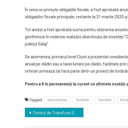
În ceea ce privește obligațiile fiscale, a fost aprobată anu
obligațiilor fiscale principale, restante la 31 martie 2020 
Tot astăzi a fost aprobată suma pentru obținerea avizelor,
geothenice în vederea realizării obiectivului de investiții “C
județul Sălaj”
De asemenea, primarul Ionel Ciunt a prezentat consilierilor 
anual pe clădiri sau a taxei lunare pe clădiri, facilitate pr
referat urmează să facă parte dintr-un proiect de hotărâ
Pentru a fi în permanență la curent cu ultimele noutăți 
Tagged
dezvoltarea
facilitati
familiile
fisc
Navigare
Centrul de Transfuzii Sanguine Sălaj – o poveste de succes despre mai multe categorii de donatori
în