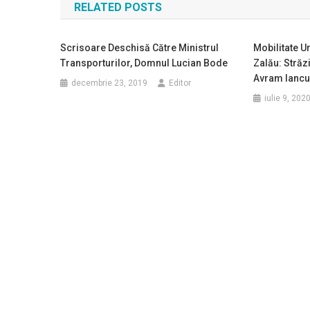
RELATED POSTS
articole
Scrisoare Deschisă Către Ministrul
Mobilitate U
Transporturilor, Domnul Lucian Bode
Zalău: Străz
Avram Iancu
decembrie 23, 2019
Editor
iulie 9, 202