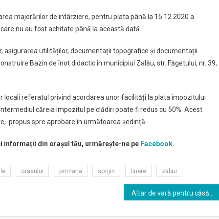
larea majorărilor de întârziere, pentru plata până la 15.12.2020 a
și care nu au fost achitate până la această dată.
 asigurarea utilităților, documentații topografice și documentații
onstruire Bazin de înot didactic în municipiul Zalău, str. Făgetului, nr. 39,
locali referatul privind acordarea unor facilități la plata impozitului
in intermediul căreia impozitul pe clădiri poate fi redus cu 50%. Acest
re, propus spre aprobare în următoarea ședință.
și informații din orașul tău, urmărește-ne pe
Facebook.
ale
orasului
primaria
sprijin
tinere
zalau
Altar de vară pentru căsătorii, la Zalău