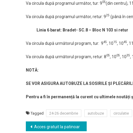
05
Va circula după programul următor, tur: 9
(din centru), 1
25
Va circula după programul următor, retur: 9
(până în cen
Linia 6 barat: Bradet- SC.8 – Bloc N 103 si retur
45
15
45
Va circula după următorul program, tur: 9
, 10
, 10
, 1
05
05
35
Va circula după următorul program, retur: 8
, 10
, 10
,
NOTĂ:
SE VOR ASIGURA AUTOBUZE LA SOSIRILE ȘI PLECĂRIL
Pentru a fi în permanență la curent cu ultimele noutăți 
Tagged
24-26 decembrie
autobuze
circulatie
Navigare
Acces gratuit la patinoar