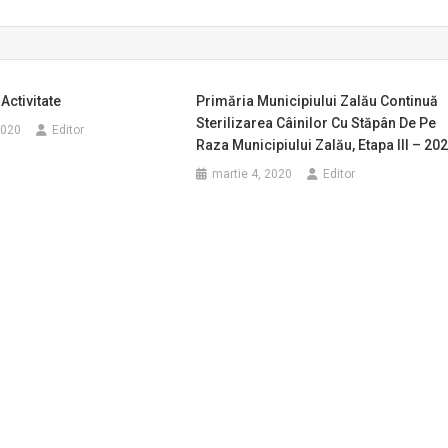
ctivitate
Primăria Municipiului Zalău Continuă
Sterilizarea Câinilor Cu Stăpân De Pe
2020
Editor
Raza Municipiului Zalău, Etapa III – 20
martie 4, 2020
Editor