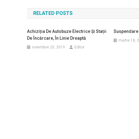
în
RELATED POSTS
articole
Achiziția De Autobuze Electrice Și Stații
Suspendare A
De Încărcare, În Linie Dreaptă
martie 18, 
noiembrie 20, 2019
Editor