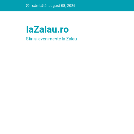
Skip
sâmbătă, august 08, 2026
to
content
laZalau.ro
Stiri si evenimente la Zalau