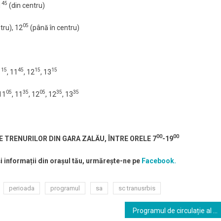
45
1
(din centru)
05
tru), 12
(până în centru)
15
45
15
15
1
, 11
, 12
, 13
05
35
05
35
35
 11
, 11
, 12
, 12
, 13
00
00
E TRENURILOR DIN GARA ZALĂU, ÎNTRE ORELE 7
-19
și informații din orașul tău, urmărește-ne pe
Facebook.
perioada
programul
sa
sc tranusrbis
Programul de circulație al autobuzelor SC Transurbis SA, în perioada 1-2 ianuarie 2020