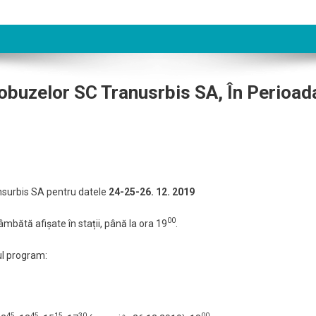
obuzelor SC Tranusrbis SA, În Perioad
surbis SA pentru datele
24-25-26. 12. 2019
00
mbătă afișate în stații, până la ora 19
.
ul program:
45
45
15
30
00