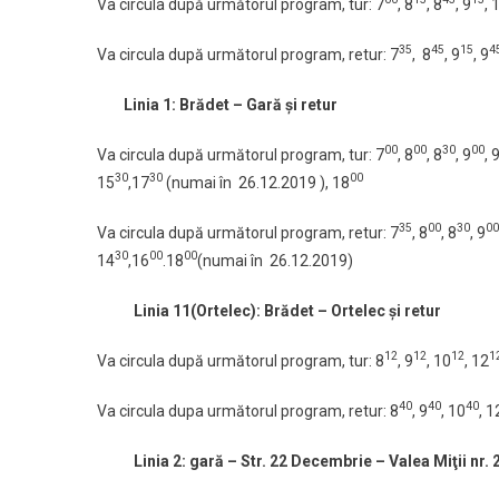
Va circula după următorul program, tur: 7
, 8
, 8
, 9
, 
35
45
15
4
Va circula după următorul program, retur: 7
, 8
, 9
, 9
Linia 1: Brădet – Gară şi retur
00
00
30
00
Va circula după următorul program, tur: 7
, 8
, 8
, 9
, 
30
30
00
15
,17
(numai în 26.12.2019 ), 18
35
00
30
00
Va circula după următorul program, retur: 7
, 8
, 8
, 9
30
00
00
14
,16
.18
(numai în 26.12.2019)
Linia 11(Ortelec): Brădet – Ortelec şi retur
12
12
12
1
Va circula după următorul program, tur: 8
, 9
, 10
, 12
40
40
40
Va circula dupa următorul program, retur: 8
, 9
, 10
, 1
Linia 2: gară – Str. 22 Decembrie – Valea Miţii nr. 2