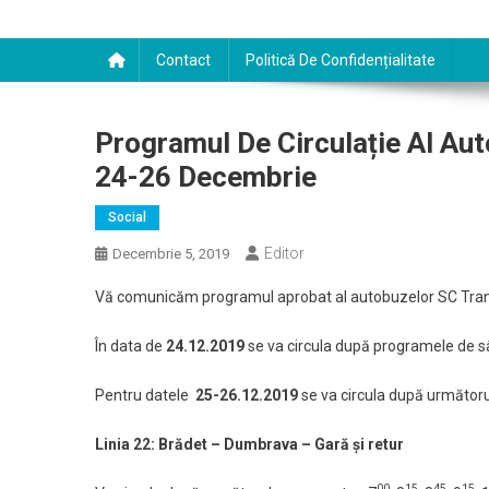
Contact
Politică De Confidențialitate
Programul De Circulație Al Aut
24-26 Decembrie
Social
Editor
Decembrie 5, 2019
Vă comunicăm programul aprobat al autobuzelor SC Tran
În data de
24.12.2019
se va circula după programele de sâ
Pentru datele
25-26.12.2019
se va circula după următor
Linia 22: Brădet – Dumbrava – Gară şi retur
00
15
45
15