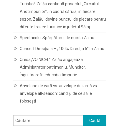
Turistică Zalău continuă proiectul „Circuitul
Anotimpurilor”, în cadrul căruia, în fiecare
sezon, Zalăul devine punctul de plecare pentru
diferite trasee turistice în județul Sălaj
Spectacolul Spărgătorul de nuci la Zalau
Concert Direcția 5 – „100% Direcția 5” la Zalau
Cresa„VOINICEL” Zalău angajeaza
Administrator patrimoniu, Muncitor,
Îngrijitoare în educația timpurie
Anvelope de vară vs. anvelope de iarnă vs.
anvelope all-season: când și de ce să le
folosești
Caută
după: