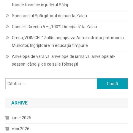
trasee turistice în județul Sălaj
Spectacolul Spărgătorul de nuci la Zalau
Concert Direcția 5 – „100% Direcția 5” la Zalau
Cresa„VOINICEL” Zalău angajeaza Administrator patrimoniu,
Muncitor, Îngrijitoare în educația timpurie
Anvelope de vară vs. anvelope de iarnă vs. anvelope all-
season: când și de ce să le folosești
Caută
după:
ARHIVE
iunie 2026
mai 2026