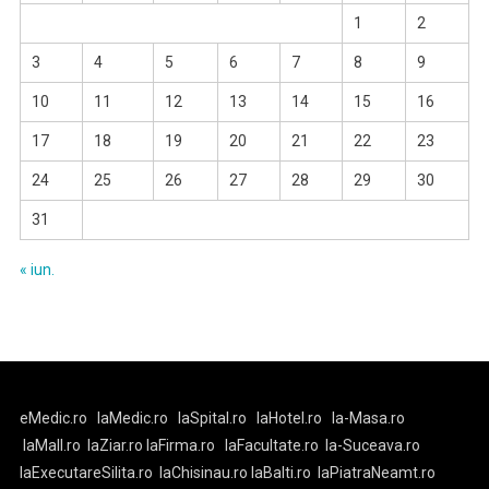
1
2
3
4
5
6
7
8
9
10
11
12
13
14
15
16
17
18
19
20
21
22
23
24
25
26
27
28
29
30
31
« iun.
eMedic.ro
laMedic.ro
laSpital.ro
laHotel.ro
la-Masa.ro
laMall.ro
laZiar.ro
laFirma.ro
laFacultate.ro
la-Suceava.ro
laExecutareSilita.ro
laChisinau.ro
laBalti.ro
laPiatraNeamt.ro