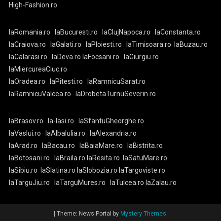
High-Fashion.ro
laRomania.ro
laBucuresti.ro
laClujNapoca.ro
laConstanta.ro
laCraiova.ro
laGalati.ro
laPloiesti.ro
laTimisoara.ro
laBuzau.ro
laCalarasi.ro
laDeva.ro
laFocsani.ro
laGiurgiu.ro
laMiercureaCiuc.ro
laOradea.ro
laPitesti.ro
laRamnicuSarat.ro
laRamnicuValcea.ro
laDrobetaTurnuSeverin.ro
laBrasov.ro
la-Iasi.ro
laSfantuGheorghe.ro
laVaslui.ro
laAlbaIulia.ro
laAlexandria.ro
laArad.ro
laBacau.ro
laBaiaMare.ro
laBistrita.ro
laBotosani.ro
laBraila.ro
laResita.ro
laSatuMare.ro
laSibiu.ro
laSlatina.ro
laSlobozia.ro
laTargoviste.ro
laTarguJiu.ro
laTarguMures.ro
laTulcea.ro
laZalau.ro
|
Theme: News Portal by
Mystery Themes
.