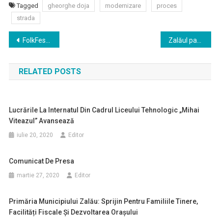
Tagged
gheorghe doja
modernizare
proces
strada
Navigare
FolkFest Zalău, ediția a IX-a
Zalăul participă din nou la Ziua Internațională a Reciclării Deșeurilor Electrice!
în
RELATED POSTS
articole
Lucrările La Internatul Din Cadrul Liceului Tehnologic „Mihai
Viteazul” Avansează
iulie 20, 2020
Editor
Comunicat De Presa
martie 27, 2020
Editor
Primăria Municipiului Zalău: Sprijin Pentru Familiile Tinere,
Facilități Fiscale Și Dezvoltarea Orașului