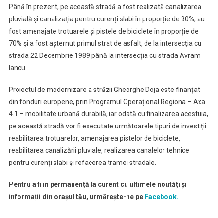
Până în prezent, pe această stradă a fost realizată canalizarea
pluvială și canalizația pentru curenți slabi în proporție de 90%, au
fost amenajate trotuarele și pistele de biciclete în proporție de
70% și a fost așternut primul strat de asfalt, de la intersecția cu
strada 22 Decembrie 1989 până la intersecția cu strada Avram
Iancu.
Proiectul de modernizare a străzii Gheorghe Doja este finanțat
din fonduri europene, prin Programul Operațional Regiona – Axa
4.1 – mobilitate urbană durabilă, iar odată cu finalizarea acestuia,
pe această stradă vor fi executate următoarele tipuri de investiții:
reabilitarea trotuarelor, amenajarea pistelor de biciclete,
reabilitarea canalizării pluviale, realizarea canalelor tehnice
pentru curenți slabi și refacerea tramei stradale.
Pentru a fi în permanență la curent cu ultimele noutăți și
informații din orașul tău, urmărește-ne pe
Facebook.