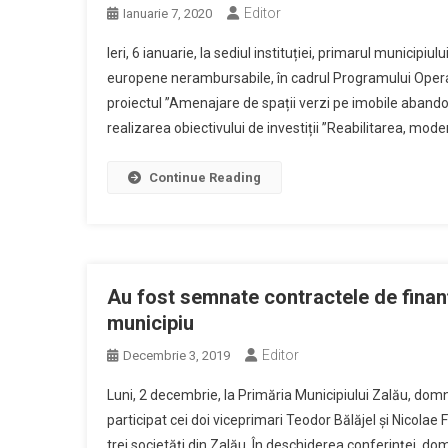
Editor
Ianuarie 7, 2020
Ieri, 6 ianuarie, la sediul instituției, primarul municip
europene nerambursabile, în cadrul Programului Opera
proiectul ”Amenajare de spații verzi pe imobile abando
realizarea obiectivului de investiții ”Reabilitarea, mod
Continue Reading
Au fost semnate contractele de finan
municipiu
Editor
Decembrie 3, 2019
Luni, 2 decembrie, la Primăria Municipiului Zalău, domn
participat cei doi viceprimari Teodor Bălăjel și Nicolae 
trei societăți din Zalău. În deschiderea conferinței, 