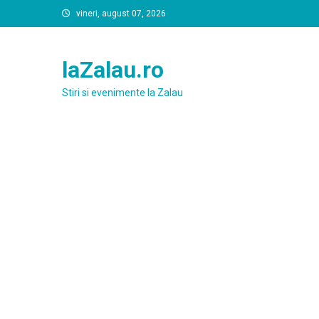
Skip
vineri, august 07, 2026
to
content
laZalau.ro
Stiri si evenimente la Zalau