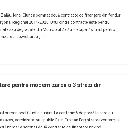
iului Zalău, Ionel Ciunt a semnat două contracte de finanțare din fonduri
țional Regional 2014-2020. Unul dintre contracte este pentru
nate sau degradate din Municipiul Zalău – etapa I” și unul pentru
ernizarea, dezvoltarea […]
țare pentru modernizarea a 3 străzi din
ul primar Ionel Ciunt a susținut o conferință de presă la care au
Fazakas, administratorul public Călin Cristian Forț și reprezentanții a
domnul primar a semnat două contracte de finanțare privind