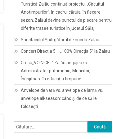
Turistică Zalău continuă proiectul „Circuitul
Anotimpurilor”, în cadrul căruia, în fiecare
sezon, Zalăul devine punctul de plecare pentru
diferite trasee turistice în județul Sălaj
Spectacolul Spărgătorul de nuci la Zalau
Concert Direcția 5 – „100% Direcția 5” la Zalau
Cresa„VOINICEL” Zalău angajeaza
Administrator patrimoniu, Muncitor,
Îngrijitoare în educația timpurie
Anvelope de vară vs. anvelope de iarnă vs.
anvelope all-season: când și de ce să le
folosești
Caută
după: