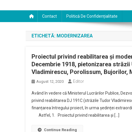
Contact
Politică De Confidențialitate
ETICHETĂ:
MODERNIZAREA
Proiectul privind reabilitarea și moder
Decembrie 1918, pietonizarea străzii U
Vladimirescu, Porolissum, Bujorilor, Mo
Editor
August 12, 2020
Având în vedere că Ministerul Lucrărilor Publice, Dezvolt
privind reabilitarea DJ 191C (străzile Tudor Vladimiresc
finanțarea întregului proiect, în urma ședinței extraor
Astfel, 1. Proiectul privind reabilitarea și […]
Continue Reading