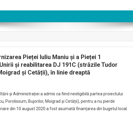
nizarea Pieței Iuliu Maniu și a Pieței 1
nirii și reabilitarea DJ 191C (străzile Tudor
igrad și Cetății), în linie dreaptă
ării și Administrației a admis ca fiind neeligibilă partea proiectului
u, Porolissum, Bujorilor, Moigrad și Cetății), pentru a nu pierde
dinare din 10 august 2020 a fost asumată finanțarea din bugetul local.