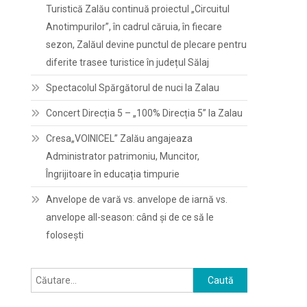
Turistică Zalău continuă proiectul „Circuitul
Anotimpurilor”, în cadrul căruia, în fiecare
sezon, Zalăul devine punctul de plecare pentru
diferite trasee turistice în județul Sălaj
Spectacolul Spărgătorul de nuci la Zalau
Concert Direcția 5 – „100% Direcția 5” la Zalau
Cresa„VOINICEL” Zalău angajeaza
Administrator patrimoniu, Muncitor,
Îngrijitoare în educația timpurie
Anvelope de vară vs. anvelope de iarnă vs.
anvelope all-season: când și de ce să le
folosești
Caută
după: