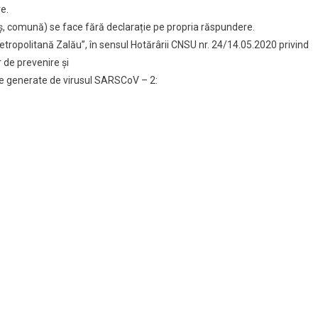
e.
raș, comună) se face fără declarație pe propria răspundere.
Metropolitană Zalău”, în sensul Hotărârii CNSU nr. 24/14.05.2020 privind
or de prevenire și
gice generate de virusul SARSCoV – 2: