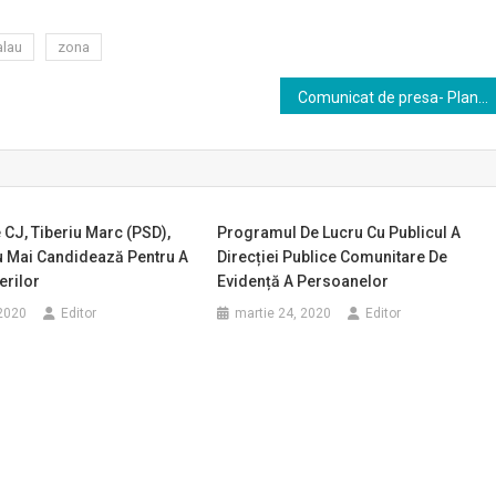
alau
zona
Comunicat de presa- Plan masuri PPA Nușfalău
 CJ, Tiberiu Marc (PSD),
Programul De Lucru Cu Publicul A
u Mai Candidează Pentru A
Direcției Publice Comunitare De
erilor
Evidență A Persoanelor
2020
Editor
martie 24, 2020
Editor