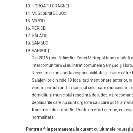
HOROATU CRASNEI
MESEŞENII DE JOS
MIRŞID
PERICEI
SĂLĂŢIG
ŞAMŞUD
VÂRŞOLŢ
Din 2015 (anul înființării Zonei Metropolitane) și pân
Intercomunitară și au intrat comunele Șamșud și Horo
Revenim cu un apel la responsabilitate și civism către t
Sălăjenilor din cele 19 localități menționate anterior, l
vine, în primul rând, în sprijinul celor care muncesc în 
domiciliu și municipiul reședință de județ. Vă recoman
deplasările care nu sunt urgente sau care pot fi amânat
transmise de autorități. Printr-un efort comun, cu resp
normalitate.
Pentru a fi în permanență la curent cu ultimele noutăți 