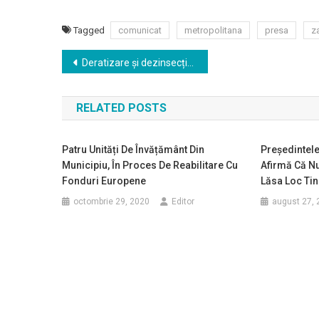
Tagged
comunicat
metropolitana
presa
z
Navigare
Deratizare și dezinsecție în municipiul Zalău
în
RELATED POSTS
articole
Patru Unități De Învățământ Din
Preşedintele
Municipiu, În Proces De Reabilitare Cu
Afirmă Că N
Fonduri Europene
Lăsa Loc Tin
octombrie 29, 2020
Editor
august 27, 