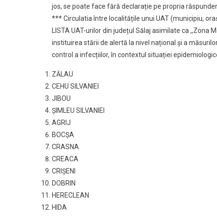
jos, se poate face fără declarație pe propria răspunder
*** Circulatia între localitățile unui UAT (municipiu, o
LISTA UAT-urilor din județul Sălaj asimilate ca ,,Zona 
instituirea stării de alertă la nivel național și a măsuril
control a infecțiilor, în contextul situației epidemiolo
ZĂLAU
CEHU SILVANIEI
JIBOU
ŞIMLEU SILVANIEI
AGRIJ
BOCŞA
CRASNA
CREACA
CRIŞENI
DOBRIN
HERECLEAN
HIDA