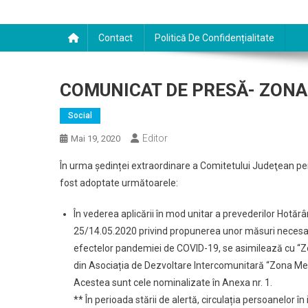
Contact
Politică De Confidențialitate
COMUNICAT DE PRESĂ- ZON
Social
Editor
Mai 19, 2020
În urma ședinței extraordinare a Comitetului Judeţean pent
fost adoptate următoarele:
În vederea aplicării în mod unitar a prevederilor Hotărâ
25/14.05.2020 privind propunerea unor măsuri necesar a
efectelor pandemiei de COVID-19, se asimilează cu “Zon
din Asociația de Dezvoltare Intercomunitară “Zona Me
Acestea sunt cele nominalizate în Anexa nr. 1.
** În perioada stării de alertă, circulația persoanelor în 