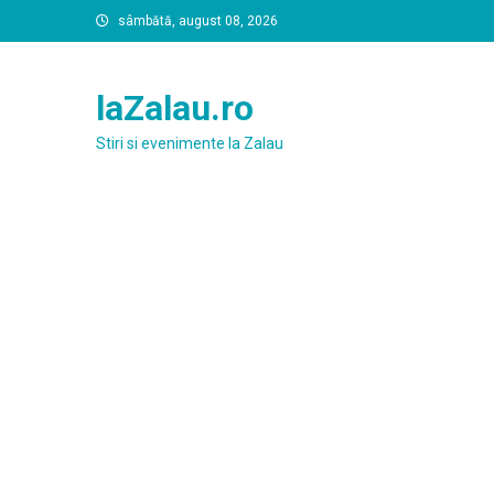
Skip
sâmbătă, august 08, 2026
to
content
laZalau.ro
Stiri si evenimente la Zalau