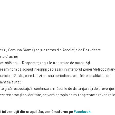
ă atăzi, Comuna Sărmășag s-a retras din Asociația de Dezvoltare
atu Crasnei.
oți sălăjenii – Respectați regulile transmise de autorități!
e reamintim că scopul înlesnirii deplasării în interiorul Zonei Metropolitian
municipiul Zalău, care fac zilnic sau periodic naveta între localitatea de
dăm să evitați
e și să respectați, în continuare, măsurile de distanțare și de prevenție
ect reciproc și solidaritate, ne vom apropia de mult așteptata revenire l
și informații din orașul tău, urmărește-ne pe
Facebook.