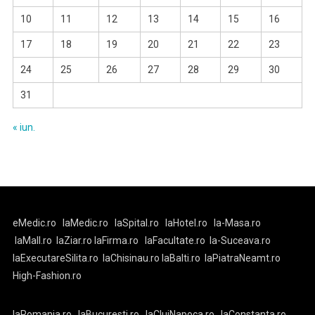
10
11
12
13
14
15
16
17
18
19
20
21
22
23
24
25
26
27
28
29
30
31
« iun.
eMedic.ro
laMedic.ro
laSpital.ro
laHotel.ro
la-Masa.ro
laMall.ro
laZiar.ro
laFirma.ro
laFacultate.ro
la-Suceava.ro
laExecutareSilita.ro
laChisinau.ro
laBalti.ro
laPiatraNeamt.ro
High-Fashion.ro
laRomania.ro
laBucuresti.ro
laClujNapoca.ro
laConstanta.ro