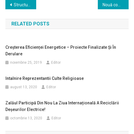
Navigare
Structura bugetului local pe anul 2020
Nouă comune vor fi cadastrate gratuit, din bani europeni
în
RELATED POSTS
articole
Creșterea Eficienței Energetice – Proiecte Finalizate Și În
Derulare
noiembrie 25, 2019
Editor
Intalnire Reprezentantii Culte Religioase
august 13, 2020
Editor
Zalăul Participă Din Nou La Ziua Internațională A Reciclării
Deșeurilor Electrice!
octombrie 13, 2020
Editor