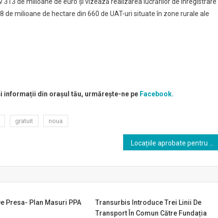
 313 de milioane de euro şi vizează realizarea lucrărilor de înregistrare
8 de milioane de hectare din 660 de UAT-uri situate în zone rurale ale
și informații din orașul tău, urmărește-ne pe
Facebook.
gratuit
noua
Locațiile aprobate pentru vânzarea de mărțișoare și flori
e Presa- Plan Masuri PPA
Transurbis Introduce Trei Linii De
Transport În Comun Către Fundația