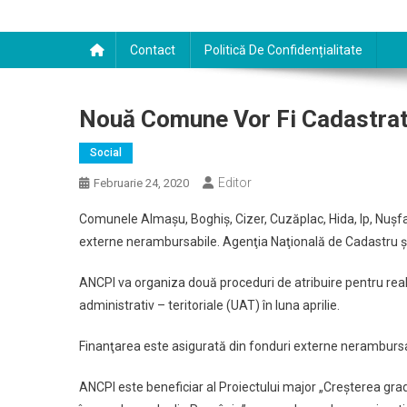
Contact
Politică De Confidențialitate
Nouă Comune Vor Fi Cadastrate
Social
Editor
Februarie 24, 2020
Comunele Almaşu, Boghiş, Cizer, Cuzăplac, Hida, Ip, Nuşfalău
externe nerambursabile. Agenţia Naţională de Cadastru şi Pu
ANCPI va organiza două proceduri de atribuire pentru realiz
administrativ – teritoriale (UAT) în luna aprilie.
Finanţarea este asigurată din fonduri externe neramburs
ANCPI este beneficiar al Proiectului major „Creşterea gradu