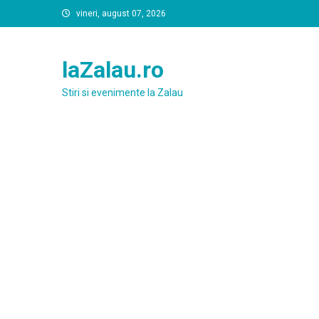
Skip
vineri, august 07, 2026
to
content
laZalau.ro
Stiri si evenimente la Zalau