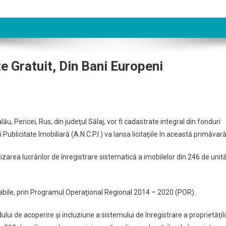
 Gratuit, Din Bani Europeni
, Pericei, Rus, din judeţul Sălaj, vor fi cadastrate integral din fonduri
blicitate Imobiliară (A.N.C.P.I.) va lansa licitaţiile în această primăvară
area lucrărilor de înregistrare sistematică a imobilelor din 246 de unită
abile, prin Programul Operaţional Regional 2014 – 2020 (POR).
lui de acoperire şi incluziune a sistemului de înregistrare a proprietăţil