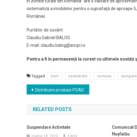
în zonele rurale din România” are o valoare de aproximativ
sistematică a imobilelor pentru o suprafaţă de aproape 5,
României.
Purtător de cuvânt:
Claudiu Gabriel BALOG
E-mail: claudiu.balog@ancpi.ro
Pentru a fi în permanență la curent cu ultimele noutăți 
Tagged
bani
cadastrate
comune
europeni
Navigare
Distribuire produse POAD
în
RELATED POSTS
articole
Suspendare Activitate
Comunicat D
Nușfalău
martie 18, 2020
Editor