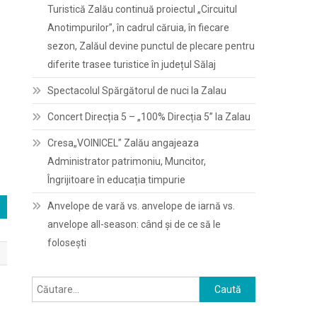
Turistică Zalău continuă proiectul „Circuitul
Anotimpurilor”, în cadrul căruia, în fiecare
sezon, Zalăul devine punctul de plecare pentru
diferite trasee turistice în județul Sălaj
Spectacolul Spărgătorul de nuci la Zalau
Concert Direcția 5 – „100% Direcția 5” la Zalau
Cresa„VOINICEL” Zalău angajeaza
Administrator patrimoniu, Muncitor,
Îngrijitoare în educația timpurie
Anvelope de vară vs. anvelope de iarnă vs.
anvelope all-season: când și de ce să le
folosești
Caută
după: