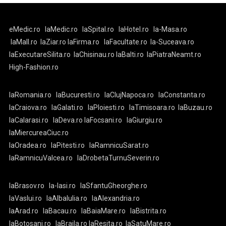
eMedic.ro
laMedic.ro
laSpital.ro
laHotel.ro
la-Masa.ro
laMall.ro
laZiar.ro
laFirma.ro
laFacultate.ro
la-Suceava.ro
laExecutareSilita.ro
laChisinau.ro
laBalti.ro
laPiatraNeamt.ro
High-Fashion.ro
laRomania.ro
laBucuresti.ro
laClujNapoca.ro
laConstanta.ro
laCraiova.ro
laGalati.ro
laPloiesti.ro
laTimisoara.ro
laBuzau.ro
laCalarasi.ro
laDeva.ro
laFocsani.ro
laGiurgiu.ro
laMiercureaCiuc.ro
laOradea.ro
laPitesti.ro
laRamnicuSarat.ro
laRamnicuValcea.ro
laDrobetaTurnuSeverin.ro
laBrasov.ro
la-Iasi.ro
laSfantuGheorghe.ro
laVaslui.ro
laAlbaIulia.ro
laAlexandria.ro
laArad.ro
laBacau.ro
laBaiaMare.ro
laBistrita.ro
laBotosani.ro
laBraila.ro
laResita.ro
laSatuMare.ro