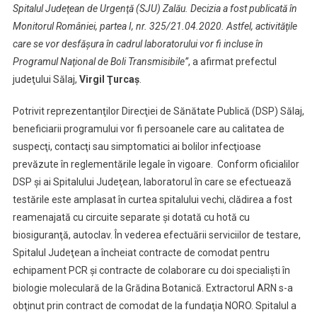
Spitalul Judeţean de Urgenţă (SJU) Zalău. Decizia a fost publicată în
Monitorul României, partea I, nr. 325/21.04.2020. Astfel, activităţile
care se vor desfăşura în cadrul laboratorului vor fi incluse în
Programul Naţional de Boli Transmisibile”
, a afirmat prefectul
judeţului Sălaj,
Virgil Ţurcaş
.
Potrivit reprezentanţilor Direcţiei de Sănătate Publică (DSP) Sălaj,
beneficiarii programului vor fi persoanele care au calitatea de
suspecţi, contacţi sau simptomatici ai bolilor infecţioase
prevăzute în reglementările legale în vigoare. Conform oficialilor
DSP şi ai Spitalului Judeţean, laboratorul în care se efectuează
testările este amplasat în curtea spitalului vechi, clădirea a fost
reamenajată cu circuite separate şi dotată cu hotă cu
biosiguranţă, autoclav. În vederea efectuării serviciilor de testare,
Spitalul Judeţean a încheiat contracte de comodat pentru
echipament PCR şi contracte de colaborare cu doi specialişti în
biologie moleculară de la Grădina Botanică. Extractorul ARN s-a
obţinut prin contract de comodat de la fundaţia NORO. Spitalul a