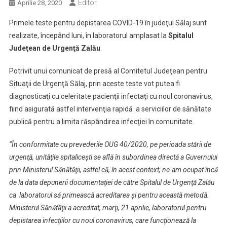
Editor
Aprilie 28, 2020
Primele teste pentru depistarea COVID-19 în judeţul Sălaj sunt
realizate, începând luni, în laboratorul amplasat la
Spitalul
Judeţean de Urgenţă Zalău
.
Potrivit unui comunicat de presă al Comitetul Judeţean pentru
Situaţii de Urgenţă Sălaj, prin aceste teste vot putea fi
diagnosticaţi cu celeritate pacienţii infectaţi cu noul coronavirus,
fiind asigurată astfel intervenţia rapidă a serviciilor de sănătate
publică pentru a limita răspândirea infecţiei în comunitate.
“În conformitate cu prevederile OUG 40/2020, pe perioada stării de
urgenţă, unităţile spitaliceşti se află în subordinea directă a Guvernului
prin Ministerul Sănătăţii, astfel că, în acest context, ne-am ocupat încă
de la data depunerii documentaţiei de către Spitalul de Urgenţă Zalău
ca laboratorul să primească acreditarea şi pentru această metodă.
Ministerul Sănătăţii a acreditat, marţi, 21 aprilie, laboratorul pentru
depistarea infecţiilor cu noul coronavirus, care funcţionează la