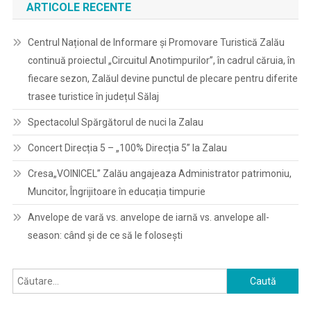
ARTICOLE RECENTE
Centrul Național de Informare și Promovare Turistică Zalău
continuă proiectul „Circuitul Anotimpurilor”, în cadrul căruia, în
fiecare sezon, Zalăul devine punctul de plecare pentru diferite
trasee turistice în județul Sălaj
Spectacolul Spărgătorul de nuci la Zalau
Concert Direcția 5 – „100% Direcția 5” la Zalau
Cresa„VOINICEL” Zalău angajeaza Administrator patrimoniu,
Muncitor, Îngrijitoare în educația timpurie
Anvelope de vară vs. anvelope de iarnă vs. anvelope all-
season: când și de ce să le folosești
Caută
după: