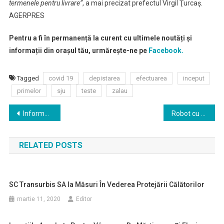
termenele pentru livrare”
, a mai precizat prefectul Virgil Ţurcaş.
AGERPRES
Pentru a fi în permanență la curent cu ultimele noutăți și
informații din orașul tău, urmărește-ne pe
Facebook.
Tagged
covid 19
depistarea
efectuarea
inceput
primelor
sju
teste
zalau
Navigare
Informare de presa
Robot cu raze ultraviolete pentru dezinfecţia spitalului în care sunt trataţi pacienţii cu COVID-19
în
RELATED POSTS
articole
SC Transurbis SA Ia Măsuri În Vederea Protejării Călătorilor
martie 11, 2020
Editor