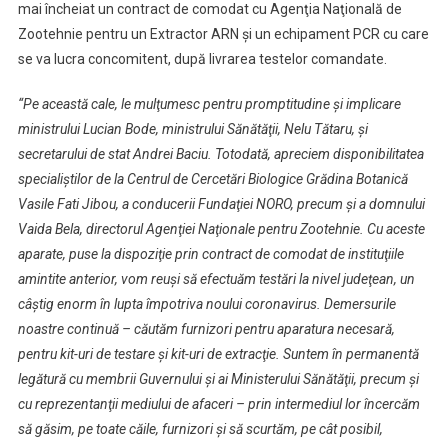
mai încheiat un contract de comodat cu Agenţia Naţională de
Zootehnie pentru un Extractor ARN şi un echipament PCR cu care
se va lucra concomitent, după livrarea testelor comandate.
“Pe această cale, le mulţumesc pentru promptitudine şi implicare
ministrului Lucian Bode, ministrului Sănătăţii, Nelu Tătaru, şi
secretarului de stat Andrei Baciu. Totodată, apreciem disponibilitatea
specialiştilor de la Centrul de Cercetări Biologice Grădina Botanică
Vasile Fati Jibou, a conducerii Fundaţiei NORO, precum şi a domnului
Vaida Bela, directorul Agenţiei Naţionale pentru Zootehnie. Cu aceste
aparate, puse la dispoziţie prin contract de comodat de instituţiile
amintite anterior, vom reuşi să efectuăm testări la nivel judeţean, un
câştig enorm în lupta împotriva noului coronavirus. Demersurile
noastre continuă – căutăm furnizori pentru aparatura necesară,
pentru kit-uri de testare şi kit-uri de extracţie. Suntem în permanentă
legătură cu membrii Guvernului şi ai Ministerului Sănătăţii, precum şi
cu reprezentanţii mediului de afaceri – prin intermediul lor încercăm
să găsim, pe toate căile, furnizori şi să scurtăm, pe cât posibil,