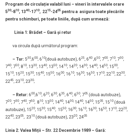
Program de circulație valabil luni – vineri în intervalele orare
30
10
40
10
15
05
5
-8
, 13
-17
, 22
-24
pentru a asigura toate plecările
pentru schimburi, pe toate liniile, după cum urmează:
Linia 1: Brădet – Gară şi retur
va circula după următorul program:
30
00
10
25
40
50
00
10
30
– Tur:
5
,6
; 6
(două autobuze), 6
, 6
,6
, 7
, 7
, 7
,
40
50
10
30
40
50
10
20
30
40
50
00
7
, 7
, 8
, 13
, 13
, 13
, 14
, 14
, 14
, 14
, 14
, 15
,
10
20
30
40
50
00
10
30
50
10
10
30
15
, 15
, 15
, 15
, 15
, 16
, 16
, 16
, 16
, 17
, 22
, 22
,
45
10
30
22
, 23
, 23
;
00
10
20
30
35
40
50
05
– Retur:
6
,6
, 6
, 6
, 6
, 6
, 6
, 7
(două autobuze),
20
30
40
50
10
50
40
30,
40
50
05
10
7
, 7
, 7
, 7
, 8
, 13
, 14
, 14
14
, 14
, 15
, 15
(două
20
30
40
50
00
10
30
50
10
20
autobuze), 15
, 15
, 15
, 15
, 16
, 16
, 16
, 16
, 17
, 22
,
40
05
10
20
05
22
, 23
, 23
(două autobuze), 23
, 24
Linia 2: Valea Miții – Str. 22 Decembrie 1989 – Gară: