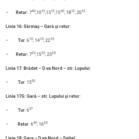
40
15
15
40
15
15
–
Retur:
7
,10
,13
,15
, 18
, 20
Linia 16: Sărmaș – Gară și retur:
10
10
10
–
Tur
: 6
, 14
, 22
20
20
20
–
Retur:
7
,15
, 23
Linia 17: Brădet – D.va Nord – str. Lupului:
55
–
Tur
: 15
Linia 17G: Gară – str. Lupului și retur:
37
–
Tur
: 6
40
30
–
Retur
: 6
, 16
Linia 18: Gara – D.va Nord – Spital: