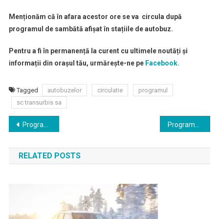
Menționăm că în afara acestor ore se va circula după
programul de sambătă afișat în stațiile de autobuz.
Pentru a fi în permanență la curent cu ultimele noutăți și
informații din orașul tău, urmărește-ne pe
Facebook.
Tagged
autobuzelor
circulatie
programul
sc transurbis sa
Navigare
Programul de stimulare a înnoirii parcului auto național „RABLA”
Programul piețelor din municipiu
în
RELATED POSTS
articole