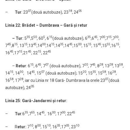
07
18
05
–
Tur
: 23
(două autobuze), 23
, 24
Linia 22: Brădet – Dumbrava – Gară şi retur
35
50
5
15
35
45
00
15
30
– Tur:
5
,5
, 60
, 6
(două autobuze), 6
,6
, 7
,7
,7
,
45
15
15
45
00
15
35
45
00
15
45
55
15
7
,8
, 13
,13
,14
,14
,14
,14
,15
, 15
, 15
,15
,16
,
45
15
45
15
45
16
,17
,21
, 22
, 22
15
45
07
20
45
28
28
58
–
Retur
: 6
, 6
, 7
(două autobuze), 7
, 7
, 8
, 13
, 13
,
15
30
45
07
20
35
58
28
14
, 14
, 14
, 15
(două autobuze); 15
, 15
, 15
, 16
,
58
28
07
16
, 17
, iar cu Linia nr 18 Gară- Dumbrava la orele 23
(două
05
autobuze), 24
Linia 25: Gară-Jandarmi și retur:
35
55
45
00
00
45
–
Tur
:6
,7
, 14
, 16
, 17
, 22
10
00
10
05
05
10
– R
etur:
7
, 8
, 15
, 16
,17
, 23