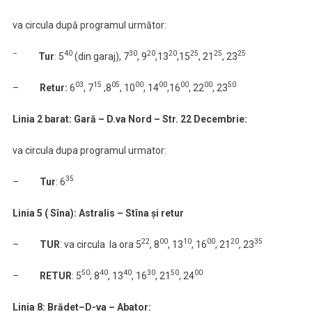
va circula după programul următor:
–
40
30
20
20
25
25
25
Tur
: 5
(din garaj), 7
, 9
,13
,15
, 21
, 23
03
15
05
00
00
00
00
50
–
Retur:
6
, 7
,8
, 10
, 14
,16
, 22
, 23
Linia 2 barat: Gară – D.va Nord – Str. 22 Decembrie:
va circula dupa programul urmator:
35
–
Tur
: 6
Linia 5 ( Sîna): Astralis – Stîna și retur
22
00
10
00
20
35
–
TUR
: va circula la ora 5
, 8
, 13
, 16
, 21
, 23
50
40
40
30
50
00
–
RETUR
: 5
; 8
, 13
, 16
, 21
, 24
Linia 8: Brădet–D-va – Abator: