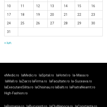
10
11
12
13
14
15
16
17
18
19
20
21
22
23
24
25
26
27
28
29
30
31
« iun.
eMedic.ro
laMedic.ro
laSpital.ro
laHotel.ro
la-Masa.ro
laMall.ro
laZiar.ro
laFirma.ro
laFacultate.ro
la-Suceava.ro
laExecutareSilita.ro
laChisinau.ro
laBalti.ro
laPiatraNeamt.ro
High-Fashion.ro
laRomania.ro
laBucuresti.ro
laClujNapoca.ro
laConstanta.ro