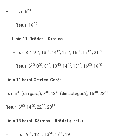
20
–
Tur:
6
00
–
Retur:
16
Linia 11: Brădet – Ortelec:
12
12
12
12
12
12
12
12
– Tur:
8
, 9
, 13
, 14
, 15
, 16
, 17
, 21
20
00
40
40
40
40
00
40
–
Retur:
6
, 8
, 8
, 13
, 14
, 15
, 16
, 16
Linia 11 barat Ortelec-Gară:
35
30
40
30
30
Tur:
5
(din garaj), 7
, 13
(din autogară), 15
, 23
00
00
00
55
Retur:
6
, 14
, 22
, 23
Linia 13 barat: Sărmaș – Brădet și retur:
55
55
50
55
55
–
Tur
: 9
, 12
, 13
, 17
, 19