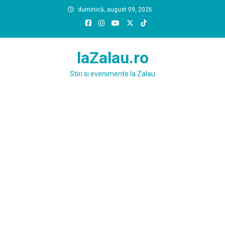
Skip
duminică, august 09, 2026
to
content
laZalau.ro
Stiri si evenimente la Zalau