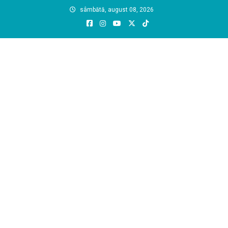
Skip
sâmbătă, august 08, 2026
to
content