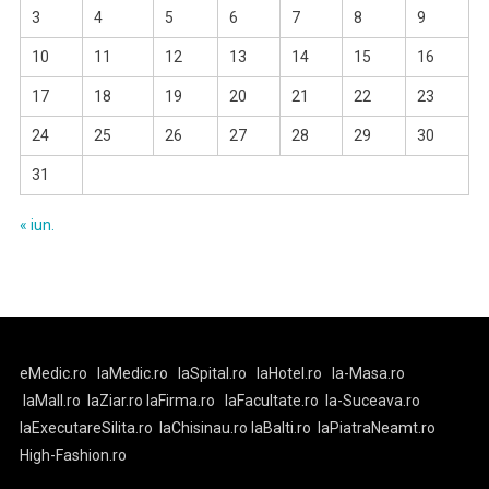
3
4
5
6
7
8
9
10
11
12
13
14
15
16
17
18
19
20
21
22
23
24
25
26
27
28
29
30
31
« iun.
eMedic.ro
laMedic.ro
laSpital.ro
laHotel.ro
la-Masa.ro
laMall.ro
laZiar.ro
laFirma.ro
laFacultate.ro
la-Suceava.ro
laExecutareSilita.ro
laChisinau.ro
laBalti.ro
laPiatraNeamt.ro
High-Fashion.ro