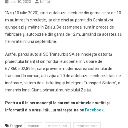
Editor
Iulie 10, 2020
“Azi (10 iulie 2020), cinci autobuze electrice din gama celor de 10
m au intrat în circulație, iar alte cinci au pornit din Cehia și vor
ajunge azi și mâine în Zalău. De asemenea, sunt în proces de
fabricare și autobuzele din gama de 12 m, urmând ca acestea să
fie livrate în luna septembrie.
Astfel, parcul auto al SC Transurbis SA se înnoiește datorită
proiectului finanțat din fonduri europene, în valoare de
67.860.502,89 lei, care prevede modernizarea sistemului de
transport în comun, achiziția a 20 de autobuze electrice, stații de
încărcare, sistem de e-ticketing și Inteligent Transport Sistem”, a
transmis Ionel Ciunt, primarul municipiului Zalău.
Pentru a fi în permanență la curent cu ultimele noutăți și
informații din orașul tău, urmărește-ne pe
Facebook.
Tagged
comun
materializat
modernizare