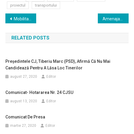
proiectul
transportului
Navigare
Mobilitate urbană durabilă în Municipiul Zalău: străzile Corneliu Coposu și Avram Iancu
Amenajare centru de zi pentru copii în municipiul Zalău prin schimbarea destinației punctului termic P.T.17
în
RELATED POSTS
articole
Preşedintele CJ, Tiberiu Marc (PSD), Afirmă Că Nu Mai
Candidează Pentru A Lăsa Loc Tinerilor
august 27, 2020
Editor
Comunicat- Hotararea Nr. 24 CJSU
august 13, 2020
Editor
Comunicat De Presa
martie 27, 2020
Editor